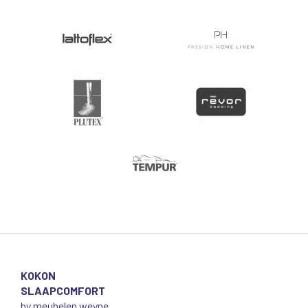
KOKON
SLAAPCOMFORT
by meubelen weyne