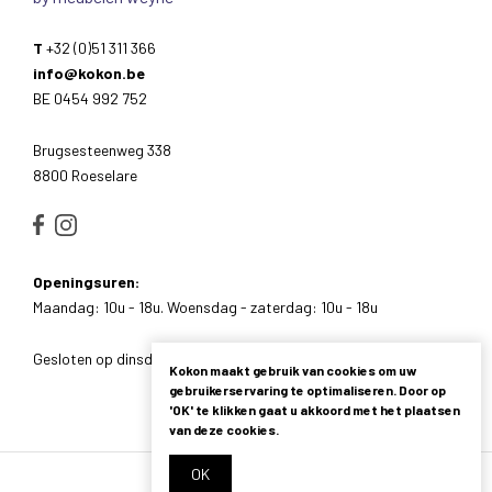
T
+32 (0)51 311 366
info@kokon.be
BE 0454 992 752
Brugsesteenweg 338
8800 Roeselare
Openingsuren:
Maandag: 10u - 18u. Woensdag - zaterdag: 10u - 18u
Gesloten op dinsdag, zondag en feestdagen.
Kokon maakt gebruik van cookies om uw
gebruikerservaring te optimaliseren. Door op
'OK' te klikken gaat u akkoord met het plaatsen
van deze cookies.
OK