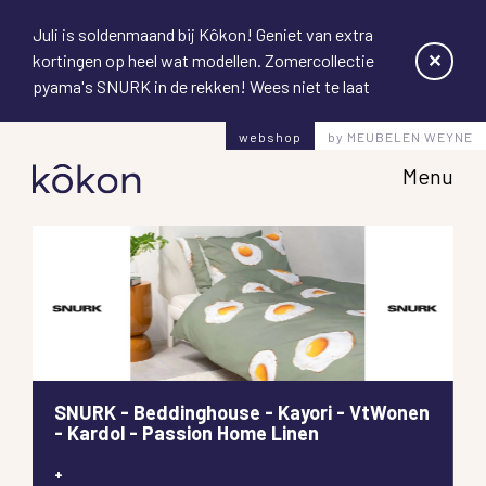
Juli is soldenmaand bij Kôkon! Geniet van extra
✕
kortingen op heel wat modellen. Zomercollectie
pyama's SNURK in de rekken! Wees niet te laat
webshop
by MEUBELEN WEYNE
Hoofd
Menu
SNURK - Beddinghouse - Kayori - VtWonen
- Kardol - Passion Home Linen