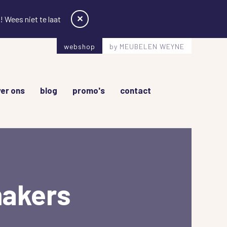
✕
 Wees niet te laat
webshop
by MEUBELEN WEYNE
er ons
blog
promo's
contact
akers