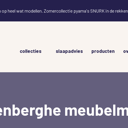
en op heel wat modellen. Zomercollectie pyama's SNURK in de rekken!
Hoofdnavigatie
collecties
slaapadvies
producten
ov
enberghe meubelm