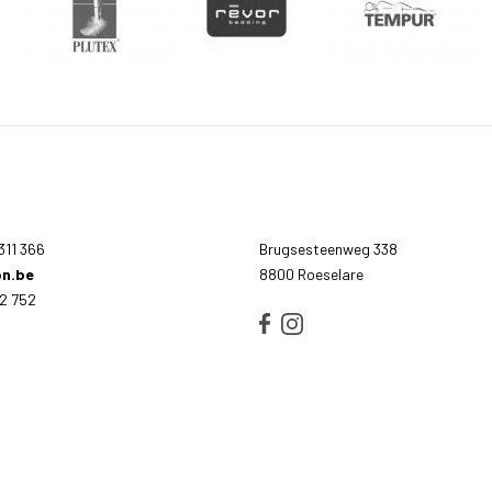
311 366
Brugsesteenweg 338
n.be
8800 Roeselare
2 752