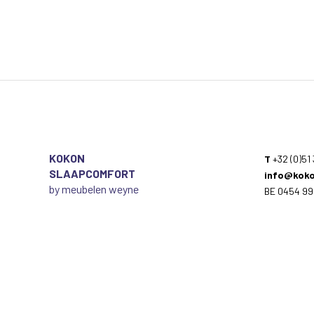
KOKON
T
+32 (0)51 
SLAAPCOMFORT
info@koko
by meubelen weyne
BE 0454 99