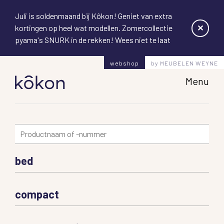
Juli is soldenmaand bij Kôkon! Geniet van extra
✕
kortingen op heel wat modellen. Zomercollectie
pyama's SNURK in de rekken! Wees niet te laat
webshop
by MEUBELEN WEYNE
Hoofd
Menu
bed
compact