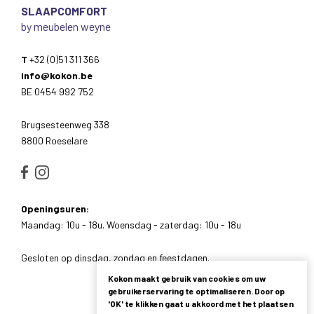
SLAAPCOMFORT
by meubelen weyne
T
+32 (0)51 311 366
info@kokon.be
BE 0454 992 752
Brugsesteenweg 338
8800 Roeselare
Openingsuren:
Maandag: 10u - 18u. Woensdag - zaterdag: 10u - 18u
Gesloten op dinsdag, zondag en feestdagen.
Kokon maakt gebruik van cookies om uw
gebruikerservaring te optimaliseren. Door op
'OK' te klikken gaat u akkoord met het plaatsen