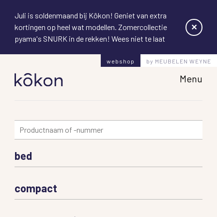
Juli is soldenmaand bij Kôkon! Geniet van extra
✕
kortingen op heel wat modellen. Zomercollectie
pyama's SNURK in de rekken! Wees niet te laat
webshop
by MEUBELEN WEYNE
Hoofd
Menu
bed
compact